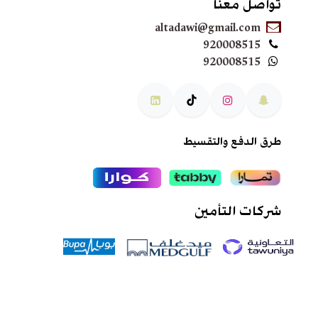
تواصل معنا
altadawi@gmail.com
920008515
920008515
طرق الدفع والتقسيط
شركات التأمين