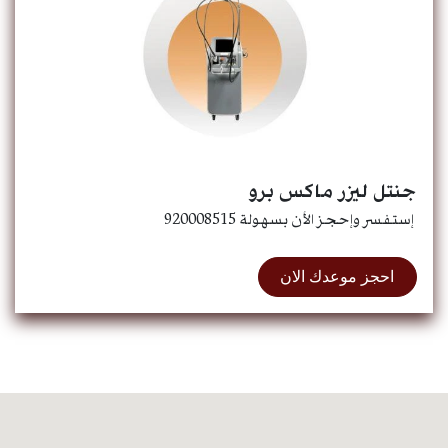
جنتل ليزر ماكس برو
إستفسر وإحجز الأن بسهولة 920008515
احجز موعدك الان