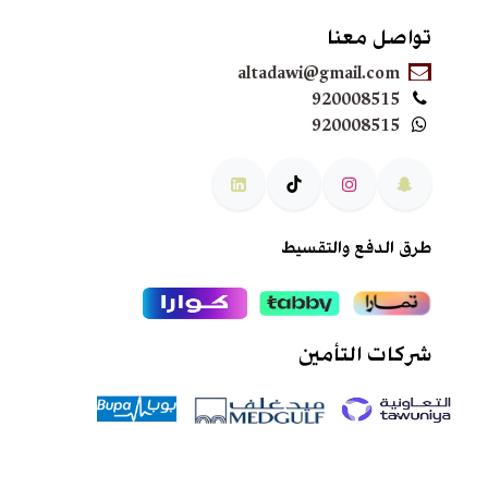
تواصل معنا
altadawi@gmail.com
920008515
920008515
طرق الدفع والتقسيط
شركات التأمين