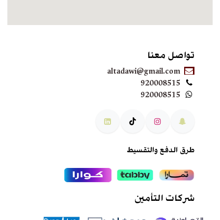
تواصل معنا
altadawi@gmail.com
920008515
920008515
طرق الدفع والتقسيط
شركات التأمين