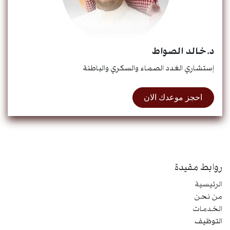
د.خالد الصواط
إستشاري الغدد الصماء والسكري والباطنة
احجز موعدك الان
روابط مفيدة
الرئيسية
من نحن
الخدمات
التوظيف