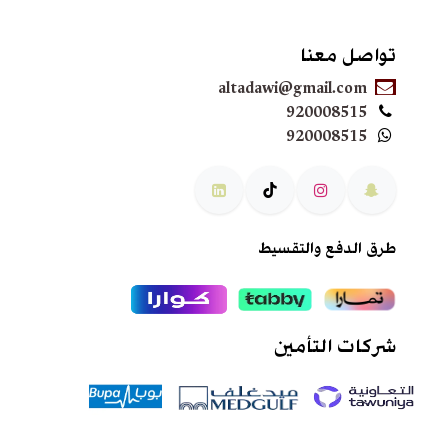
تواصل معنا
altadawi@gmail.com
920008515
920008515
طرق الدفع والتقسيط
شركات التأمين